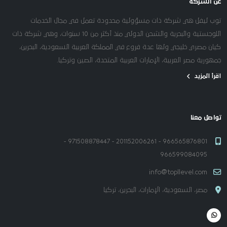
عن الشركة
توب ليفل هي شركة ذات مسؤولية محدودة تعمل في مجال الخدمات
اللوجستية والبحرية والشحن الدولي منذ أكثر من 10 سنوات، وهي شركة ذات
كيان مصري خليجي ولها عدة فروع في المملكة العربية السعودية، البحرين،
جمهورية مصر العربية، الإمارات العربية المتحدة، الصين وتركيا.
اقرأ المزيد
تواصل معنا
966565876801 - 201152006261 - 971508878447 -
966599084095
info@topllevel.com
مصر، السعودية، الإمارات، البحرين، تركيا