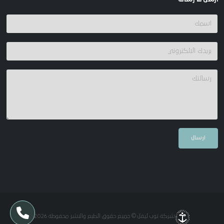
شركة توب ليفل © جميع حقوق الطبع والنشر محفوظة 2026