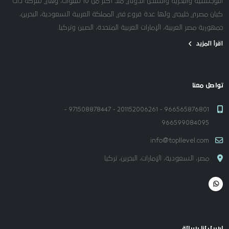
اللوجستية والبحرية والشحن الدولي منذ أكثر من 10 سنوات، وهي شركة ذات
كيان مصري خليجي ولها عدة فروع في المملكة العربية السعودية، البحرين،
جمهورية مصر العربية، الإمارات العربية المتحدة، الصين وتركيا.
اقرأ المزيد
تواصل معنا
966565876801 - 201152006261 - 971508878447 -
966599084095
info@topllevel.com
مصر، السعودية، الإمارات، البحرين، تركيا
ارسل لنا رسالة